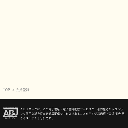
TOP
会員登録
ＡＢＪマークは、この電子書店・電子書籍配信サービスが、著作権者からコ ンテ
ンツ使用許諾を得た正規版配信サービスであることを示す登録商標（登録 番号 第
６０９１７１３号）です。