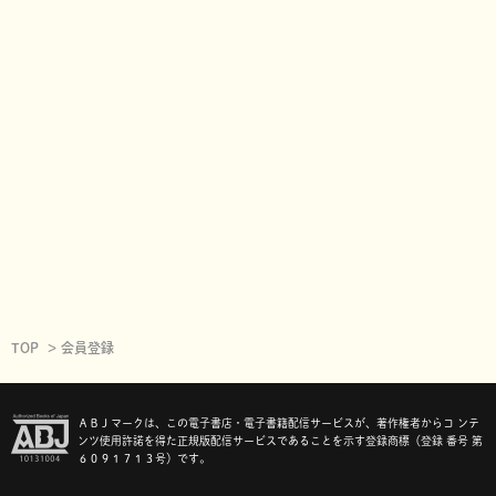
TOP
会員登録
ＡＢＪマークは、この電子書店・電子書籍配信サービスが、著作権者からコ ンテ
ンツ使用許諾を得た正規版配信サービスであることを示す登録商標（登録 番号 第
６０９１７１３号）です。