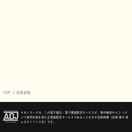
TOP
会員登録
ＡＢＪマークは、この電子書店・電子書籍配信サービスが、著作権者からコ ンテ
ンツ使用許諾を得た正規版配信サービスであることを示す登録商標（登録 番号 第
６０９１７１３号）です。