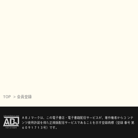
TOP
会員登録
ＡＢＪマークは、この電子書店・電子書籍配信サービスが、著作権者からコ ンテ
ンツ使用許諾を得た正規版配信サービスであることを示す登録商標（登録 番号 第
６０９１７１３号）です。