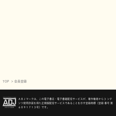
TOP
会員登録
ＡＢＪマークは、この電子書店・電子書籍配信サービスが、著作権者からコ ンテ
ンツ使用許諾を得た正規版配信サービスであることを示す登録商標（登録 番号 第
６０９１７１３号）です。