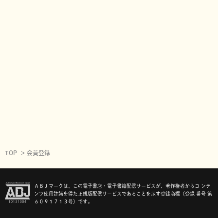
TOP
会員登録
ＡＢＪマークは、この電子書店・電子書籍配信サービスが、著作権者からコ ンテ
ンツ使用許諾を得た正規版配信サービスであることを示す登録商標（登録 番号 第
６０９１７１３号）です。