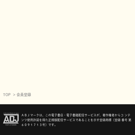
TOP
会員登録
ＡＢＪマークは、この電子書店・電子書籍配信サービスが、著作権者からコ ンテ
ンツ使用許諾を得た正規版配信サービスであることを示す登録商標（登録 番号 第
６０９１７１３号）です。