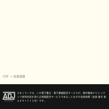
TOP
会員登録
ＡＢＪマークは、この電子書店・電子書籍配信サービスが、著作権者からコ ンテ
ンツ使用許諾を得た正規版配信サービスであることを示す登録商標（登録 番号 第
６０９１７１３号）です。