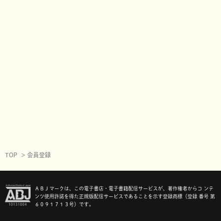
TOP
会員登録
ＡＢＪマークは、この電子書店・電子書籍配信サービスが、著作権者からコ ンテ
ンツ使用許諾を得た正規版配信サービスであることを示す登録商標（登録 番号 第
６０９１７１３号）です。