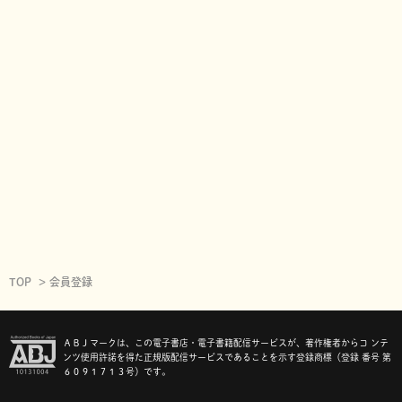
TOP
会員登録
ＡＢＪマークは、この電子書店・電子書籍配信サービスが、著作権者からコ ンテ
ンツ使用許諾を得た正規版配信サービスであることを示す登録商標（登録 番号 第
６０９１７１３号）です。