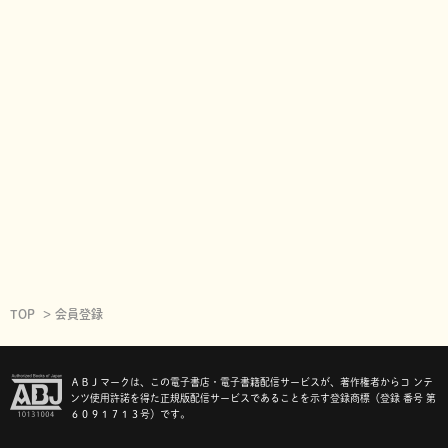
TOP
会員登録
ＡＢＪマークは、この電子書店・電子書籍配信サービスが、著作権者からコ ンテ
ンツ使用許諾を得た正規版配信サービスであることを示す登録商標（登録 番号 第
６０９１７１３号）です。