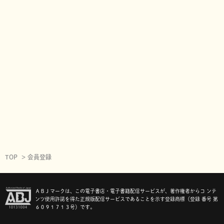
TOP
会員登録
ＡＢＪマークは、この電子書店・電子書籍配信サービスが、著作権者からコ ンテ
ンツ使用許諾を得た正規版配信サービスであることを示す登録商標（登録 番号 第
６０９１７１３号）です。