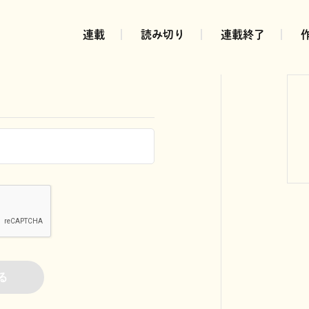
連載
読み切り
連載終了
る