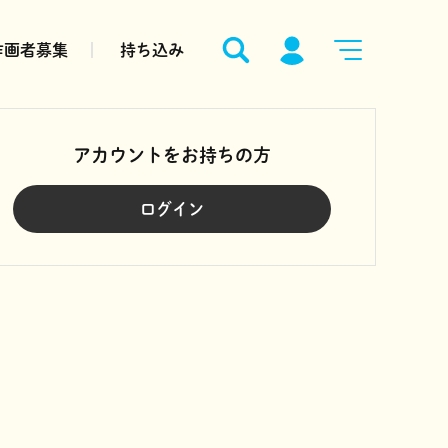
作画者募集
持ち込み
アカウントをお持ちの方
ログイン