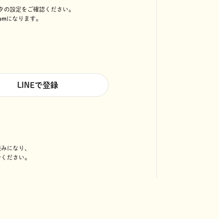
タの設定をご確認ください。
om
になります。
LINEで登録
読みになり、
でください。