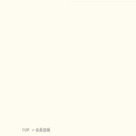
TOP
会員登録