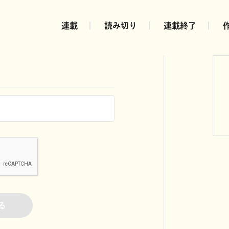
連載
読み切り
連載終了
る