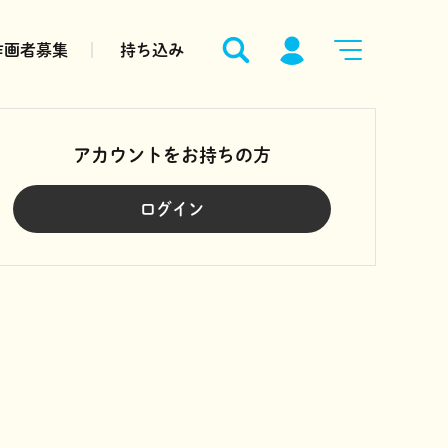
作画者募集
持ち込み
アカウントをお持ちの方
ログイン