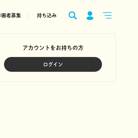
作画者募集
持ち込み
アカウントをお持ちの方
ログイン