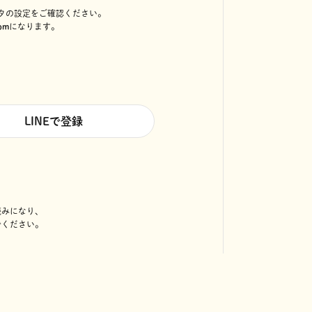
タの設定をご確認ください。
om
になります。
LINEで登録
読みになり、
でください。