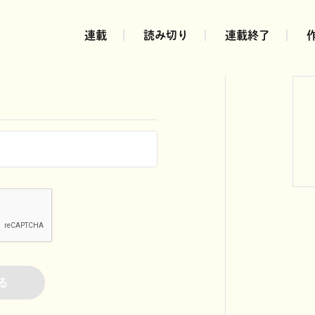
連載
読み切り
連載終了
る