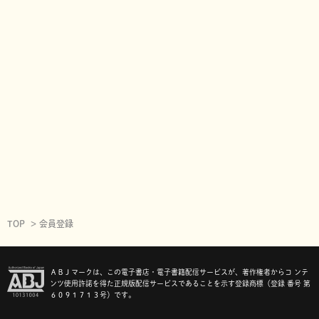
TOP
会員登録
ＡＢＪマークは、この電子書店・電子書籍配信サービスが、著作権者からコ ンテ
ンツ使用許諾を得た正規版配信サービスであることを示す登録商標（登録 番号 第
６０９１７１３号）です。