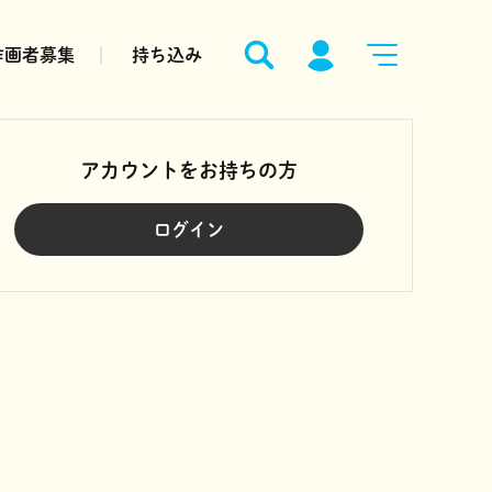
作画者募集
持ち込み
アカウントをお持ちの方
ログイン