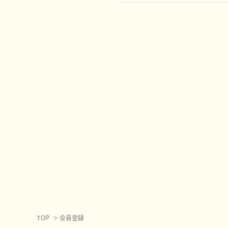
TOP
会員登録