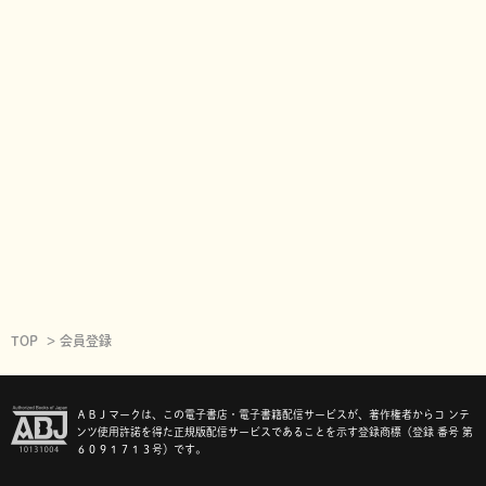
TOP
会員登録
ＡＢＪマークは、この電子書店・電子書籍配信サービスが、著作権者からコ ンテ
ンツ使用許諾を得た正規版配信サービスであることを示す登録商標（登録 番号 第
６０９１７１３号）です。