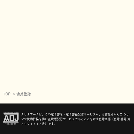
TOP
会員登録
ＡＢＪマークは、この電子書店・電子書籍配信サービスが、著作権者からコ ンテ
ンツ使用許諾を得た正規版配信サービスであることを示す登録商標（登録 番号 第
６０９１７１３号）です。