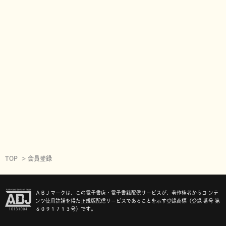
TOP
会員登録
ＡＢＪマークは、この電子書店・電子書籍配信サービスが、著作権者からコ ンテ
ンツ使用許諾を得た正規版配信サービスであることを示す登録商標（登録 番号 第
６０９１７１３号）です。