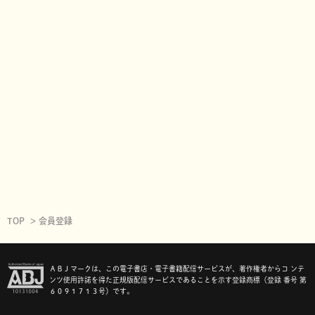
TOP
会員登録
ＡＢＪマークは、この電子書店・電子書籍配信サービスが、著作権者からコ ンテ
ンツ使用許諾を得た正規版配信サービスであることを示す登録商標（登録 番号 第
６０９１７１３号）です。