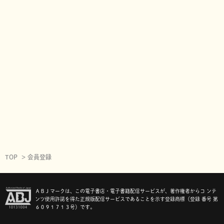
TOP
会員登録
ＡＢＪマークは、この電子書店・電子書籍配信サービスが、著作権者からコ ンテ
ンツ使用許諾を得た正規版配信サービスであることを示す登録商標（登録 番号 第
６０９１７１３号）です。