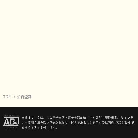
TOP
会員登録
ＡＢＪマークは、この電子書店・電子書籍配信サービスが、著作権者からコ ンテ
ンツ使用許諾を得た正規版配信サービスであることを示す登録商標（登録 番号 第
６０９１７１３号）です。