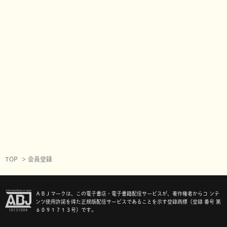
TOP
会員登録
ＡＢＪマークは、この電子書店・電子書籍配信サービスが、著作権者からコ ンテ
ンツ使用許諾を得た正規版配信サービスであることを示す登録商標（登録 番号 第
６０９１７１３号）です。