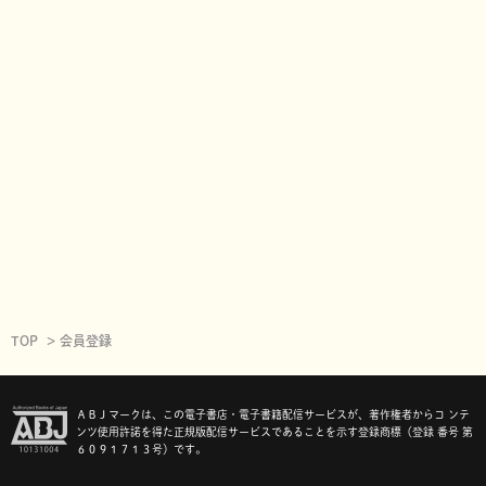
TOP
会員登録
ＡＢＪマークは、この電子書店・電子書籍配信サービスが、著作権者からコ ンテ
ンツ使用許諾を得た正規版配信サービスであることを示す登録商標（登録 番号 第
６０９１７１３号）です。