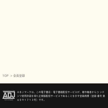
TOP
会員登録
ＡＢＪマークは、この電子書店・電子書籍配信サービスが、著作権者からコ ンテ
ンツ使用許諾を得た正規版配信サービスであることを示す登録商標（登録 番号 第
６０９１７１３号）です。