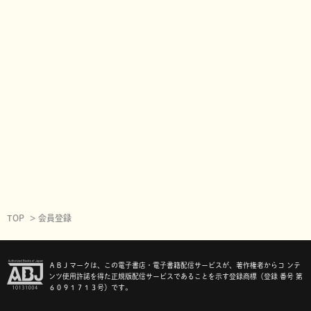
TOP
会員登録
ＡＢＪマークは、この電子書店・電子書籍配信サービスが、著作権者からコ ンテ
ンツ使用許諾を得た正規版配信サービスであることを示す登録商標（登録 番号 第
６０９１７１３号）です。