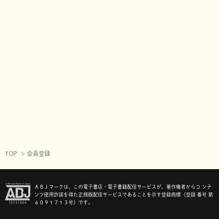
TOP
会員登録
ＡＢＪマークは、この電子書店・電子書籍配信サービスが、著作権者からコ ンテ
ンツ使用許諾を得た正規版配信サービスであることを示す登録商標（登録 番号 第
６０９１７１３号）です。