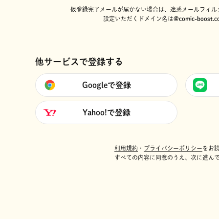
仮登録完了メールが届かない場合は、迷惑メールフィル
設定いただくドメイン名は
@comic-boost.c
他サービスで登録する
Googleで登録
Yahoo!で登録
利用規約
・
プライバシーポリシー
をお
すべての内容に同意のうえ、次に進ん