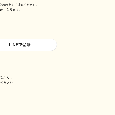
タの設定をご確認ください。
om
になります。
LINEで登録
読みになり、
でください。