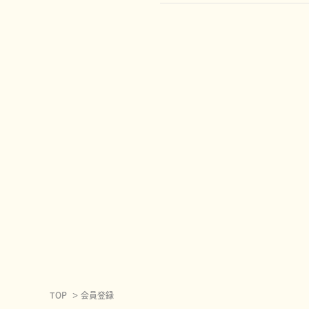
TOP
会員登録