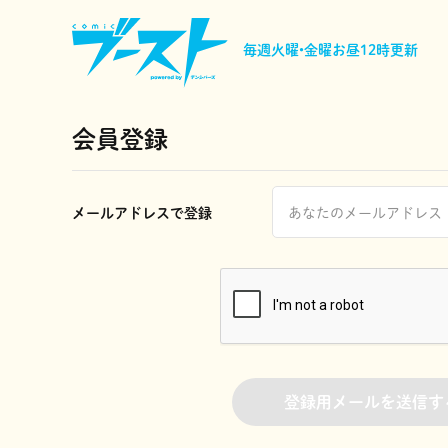
毎週火曜•金曜
お昼12時更新
会員登録
メールアドレスで登録
登録用メールを送信す