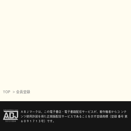
TOP
会員登録
ＡＢＪマークは、この電子書店・電子書籍配信サービスが、著作権者からコ ンテ
ンツ使用許諾を得た正規版配信サービスであることを示す登録商標（登録 番号 第
６０９１７１３号）です。