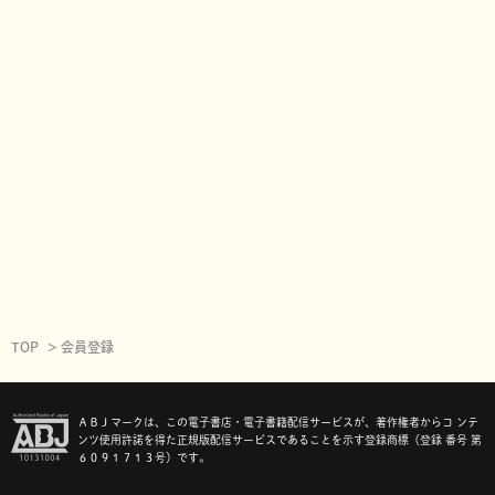
TOP
会員登録
ＡＢＪマークは、この電子書店・電子書籍配信サービスが、著作権者からコ ンテ
ンツ使用許諾を得た正規版配信サービスであることを示す登録商標（登録 番号 第
６０９１７１３号）です。