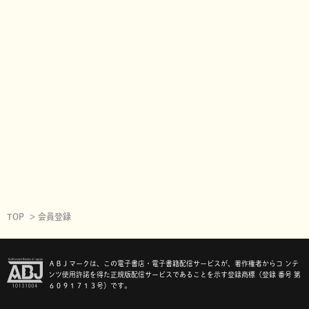
TOP
会員登録
ＡＢＪマークは、この電子書店・電子書籍配信サービスが、著作権者からコ ンテ
ンツ使用許諾を得た正規版配信サービスであることを示す登録商標（登録 番号 第
６０９１７１３号）です。