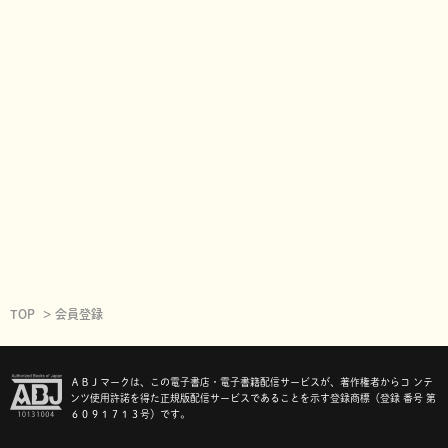
TOP
会員登録
ＡＢＪマークは、この電子書店・電子書籍配信サービスが、著作権者からコ ンテ
ンツ使用許諾を得た正規版配信サービスであることを示す登録商標（登録 番号 第
６０９１７１３号）です。