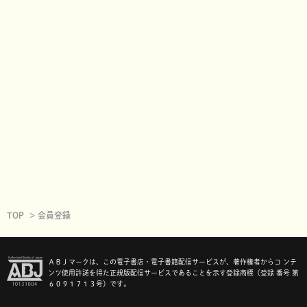
TOP
会員登録
ＡＢＪマークは、この電子書店・電子書籍配信サービスが、著作権者からコ ンテ
ンツ使用許諾を得た正規版配信サービスであることを示す登録商標（登録 番号 第
６０９１７１３号）です。