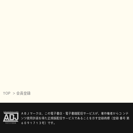
TOP
会員登録
ＡＢＪマークは、この電子書店・電子書籍配信サービスが、著作権者からコ ンテ
ンツ使用許諾を得た正規版配信サービスであることを示す登録商標（登録 番号 第
６０９１７１３号）です。