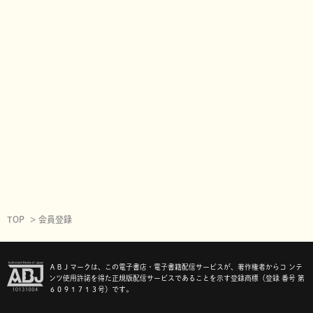
TOP
会員登録
ＡＢＪマークは、この電子書店・電子書籍配信サービスが、著作権者からコ ンテ
ンツ使用許諾を得た正規版配信サービスであることを示す登録商標（登録 番号 第
６０９１７１３号）です。