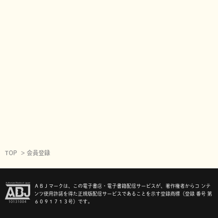
TOP
会員登録
ＡＢＪマークは、この電子書店・電子書籍配信サービスが、著作権者からコ ンテ
ンツ使用許諾を得た正規版配信サービスであることを示す登録商標（登録 番号 第
６０９１７１３号）です。