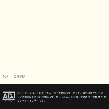
TOP
会員登録
ＡＢＪマークは、この電子書店・電子書籍配信サービスが、著作権者からコ ンテ
ンツ使用許諾を得た正規版配信サービスであることを示す登録商標（登録 番号 第
６０９１７１３号）です。