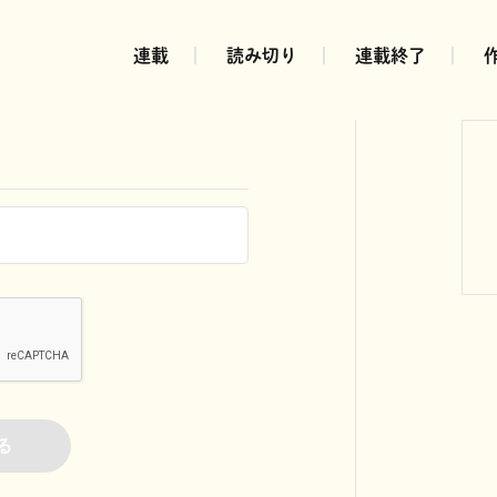
連載
読み切り
連載終了
る