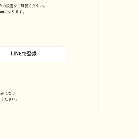
タの設定をご確認ください。
om
になります。
LINEで登録
読みになり、
でください。