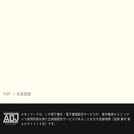
TOP
会員登録
ＡＢＪマークは、この電子書店・電子書籍配信サービスが、著作権者からコ ンテ
ンツ使用許諾を得た正規版配信サービスであることを示す登録商標（登録 番号 第
６０９１７１３号）です。