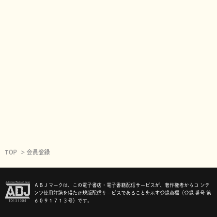
TOP
会員登録
ＡＢＪマークは、この電子書店・電子書籍配信サービスが、著作権者からコ ンテ
ンツ使用許諾を得た正規版配信サービスであることを示す登録商標（登録 番号 第
６０９１７１３号）です。