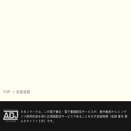
TOP
会員登録
ＡＢＪマークは、この電子書店・電子書籍配信サービスが、著作権者からコ ンテ
ンツ使用許諾を得た正規版配信サービスであることを示す登録商標（登録 番号 第
６０９１７１３号）です。