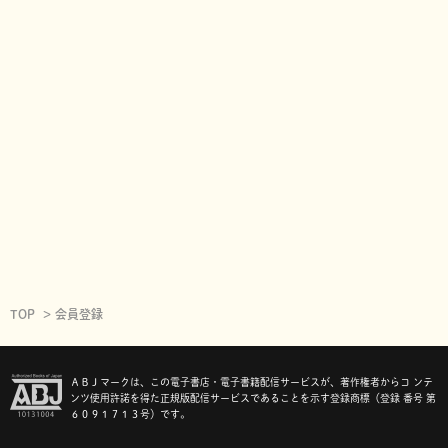
TOP
会員登録
ＡＢＪマークは、この電子書店・電子書籍配信サービスが、著作権者からコ ンテ
ンツ使用許諾を得た正規版配信サービスであることを示す登録商標（登録 番号 第
６０９１７１３号）です。