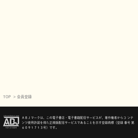
TOP
会員登録
ＡＢＪマークは、この電子書店・電子書籍配信サービスが、著作権者からコ ンテ
ンツ使用許諾を得た正規版配信サービスであることを示す登録商標（登録 番号 第
６０９１７１３号）です。