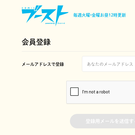
毎週火曜•金曜
お昼12時更新
会員登録
メールアドレスで登録
登録用メールを送信す