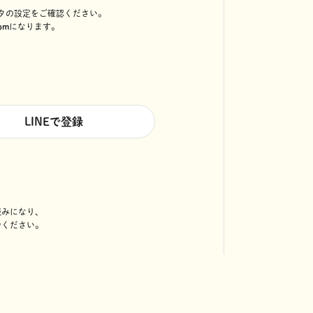
タの設定をご確認ください。
om
になります。
LINEで登録
読みになり、
でください。