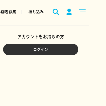
作画者募集
持ち込み
アカウントをお持ちの方
ログイン