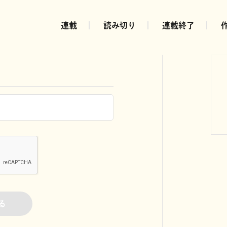
連載
読み切り
連載終了
る