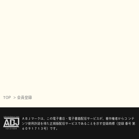
TOP
会員登録
ＡＢＪマークは、この電子書店・電子書籍配信サービスが、著作権者からコ ンテ
ンツ使用許諾を得た正規版配信サービスであることを示す登録商標（登録 番号 第
６０９１７１３号）です。