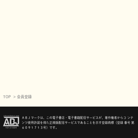
TOP
会員登録
ＡＢＪマークは、この電子書店・電子書籍配信サービスが、著作権者からコ ンテ
ンツ使用許諾を得た正規版配信サービスであることを示す登録商標（登録 番号 第
６０９１７１３号）です。