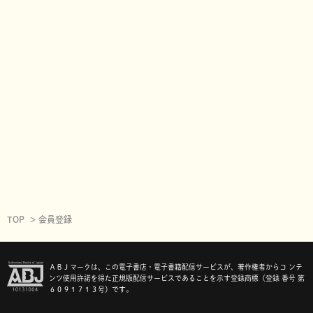
TOP
会員登録
ＡＢＪマークは、この電子書店・電子書籍配信サービスが、著作権者からコ ンテ
ンツ使用許諾を得た正規版配信サービスであることを示す登録商標（登録 番号 第
６０９１７１３号）です。