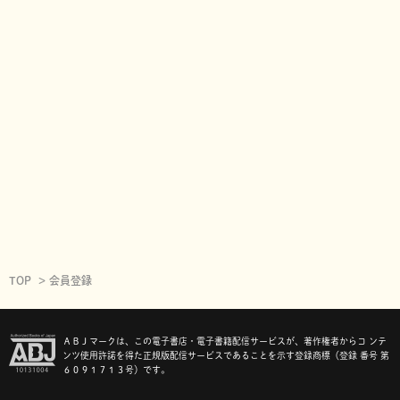
TOP
会員登録
ＡＢＪマークは、この電子書店・電子書籍配信サービスが、著作権者からコ ンテ
ンツ使用許諾を得た正規版配信サービスであることを示す登録商標（登録 番号 第
６０９１７１３号）です。