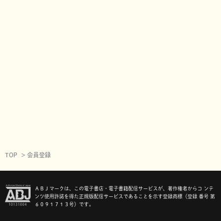
TOP
会員登録
ＡＢＪマークは、この電子書店・電子書籍配信サービスが、著作権者からコ ンテ
ンツ使用許諾を得た正規版配信サービスであることを示す登録商標（登録 番号 第
６０９１７１３号）です。